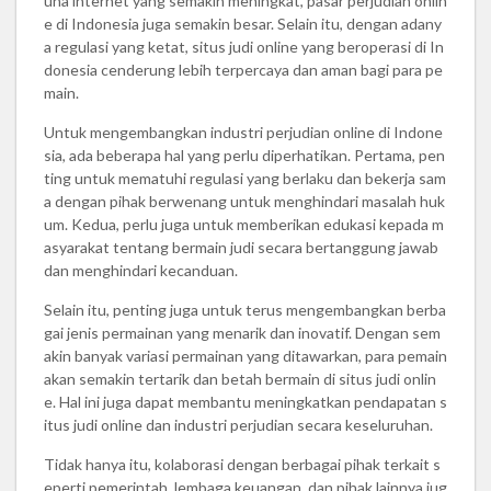
una internet yang semakin meningkat, pasar perjudian onlin
e di Indonesia juga semakin besar. Selain itu, dengan adany
a regulasi yang ketat, situs judi online yang beroperasi di In
donesia cenderung lebih terpercaya dan aman bagi para pe
main.
Untuk mengembangkan industri perjudian online di Indone
sia, ada beberapa hal yang perlu diperhatikan. Pertama, pen
ting untuk mematuhi regulasi yang berlaku dan bekerja sam
a dengan pihak berwenang untuk menghindari masalah huk
um. Kedua, perlu juga untuk memberikan edukasi kepada m
asyarakat tentang bermain judi secara bertanggung jawab
dan menghindari kecanduan.
Selain itu, penting juga untuk terus mengembangkan berba
gai jenis permainan yang menarik dan inovatif. Dengan sem
akin banyak variasi permainan yang ditawarkan, para pemain
akan semakin tertarik dan betah bermain di situs judi onlin
e. Hal ini juga dapat membantu meningkatkan pendapatan s
itus judi online dan industri perjudian secara keseluruhan.
Tidak hanya itu, kolaborasi dengan berbagai pihak terkait s
eperti pemerintah, lembaga keuangan, dan pihak lainnya jug