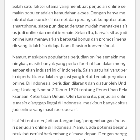
Salah satu faktor utama yang membuat perjudian online se
makin populer adalah kemudahan akses. Dengan hanya me
mbutuhkan koneksi internet dan perangkat komputer atau
smartphone, siapa pun dapat dengan mudah mengakses sit
us judi online dan mulai bermain. Selain itu, banyak situs judi
online juga menawarkan berbagai bonus dan promosi mena
rik yang tidak bisa didapatkan di kasino konvensional.
Namun, meskipun popularitas perjudian online semakin me
ningkat, masih banyak yang perlu diperhatikan dalam meng
embangkan industri ini di Indonesia. Salah satu hal yang per
lu diperhatikan adalah regulasi yang ketat terkait perjudian
online. Di Indonesia, perjudian dilarang dan diatur oleh Und
ang-Undang Nomor 7 Tahun 1974 tentang Penertiban Pela
ksanaan Ketertiban Umum. Oleh karena itu, perjudian onlin
e masih dianggap ilegal di Indonesia, meskipun banyak situs
judi online yang masih beroperasi.
Hal ini tentu menjadi tantangan bagi pengembangan indust
ri perjudian online di Indonesia. Namun, ada potensi besar u
ntuk industri ini berkembang di masa depan. Dengan pengg