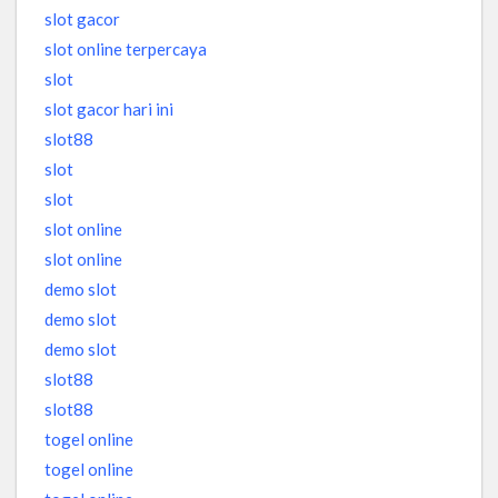
slot gacor
slot online terpercaya
slot
slot gacor hari ini
slot88
slot
slot
slot online
slot online
demo slot
demo slot
demo slot
slot88
slot88
togel online
togel online