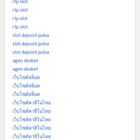
rtp slot
rtp slot
rtp slot
rtp slot
slot deposit pulsa
slot deposit pulsa
slot deposit pulsa
agen sbobet
agen sbobet
เว็บไซต์สล็อต
เว็บไซต์สล็อต
เว็บไซต์สล็อต
เว็บไซต์คาสิโนไทย
เว็บไซต์คาสิโนไทย
เว็บไซต์คาสิโนไทย
เว็บไซต์คาสิโนไทย
เว็บไซต์คาสิโนไทย