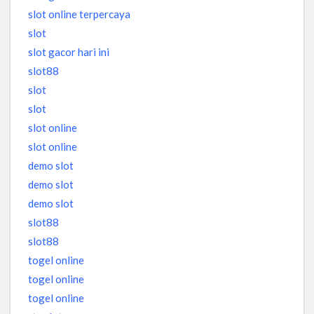
slot online terpercaya
slot
slot gacor hari ini
slot88
slot
slot
slot online
slot online
demo slot
demo slot
demo slot
slot88
slot88
togel online
togel online
togel online