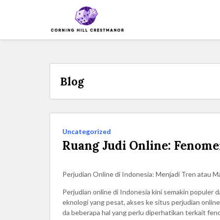
S
Blog
k
i
p
t
o
Uncategorized
t
Ruang Judi Online: Fenome
h
e
Perjudian Online di Indonesia: Menjadi Tren atau 
c
o
Perjudian online di Indonesia kini semakin populer
n
eknologi yang pesat, akses ke situs perjudian onlin
t
da beberapa hal yang perlu diperhatikan terkait fen