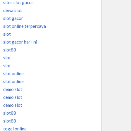
situs slot gacor
dewa slot
slot gacor
slot online terpercaya
slot
slot gacor hari ini
slot88
slot
slot
slot online
slot online
demo slot
demo slot
demo slot
slot88
slot88
togel online