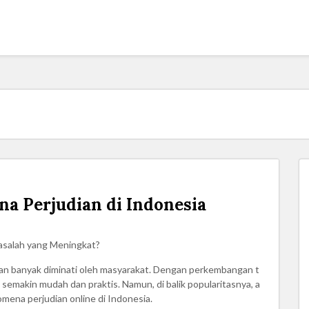
na Perjudian di Indonesia
Masalah yang Meningkat?
 dan banyak diminati oleh masyarakat. Dengan perkembangan t
e semakin mudah dan praktis. Namun, di balik popularitasnya, a
omena perjudian online di Indonesia.